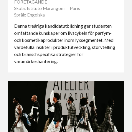
FÖRETAGANDE
Skola: Istituto Marangoni
Paris
Språk: Engelska
Denna treåriga kandidatutbildning ger studenten
omfattande kunskaper om livscykeln för parfym-
och kosmetikaprodukter inom lyxsegmentet. Med
värdefulla insikter i produktutveckling, storytelling
och branschspecifika strategier för
varumärkeshantering.