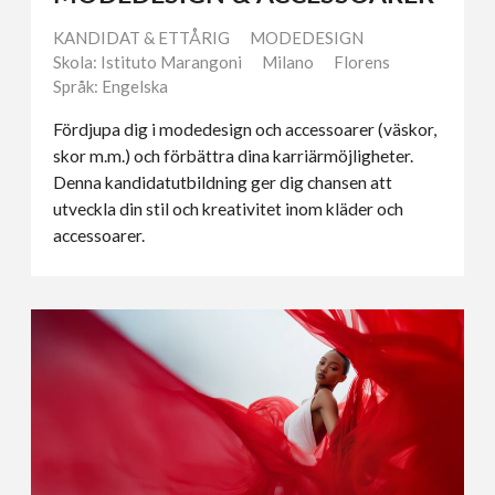
KANDIDAT & ETTÅRIG
MODEDESIGN
Skola: Istituto Marangoni
Milano
Florens
Språk: Engelska
Fördjupa dig i modedesign och accessoarer (väskor,
skor m.m.) och förbättra dina karriärmöjligheter.
Denna kandidatutbildning ger dig chansen att
utveckla din stil och kreativitet inom kläder och
accessoarer.