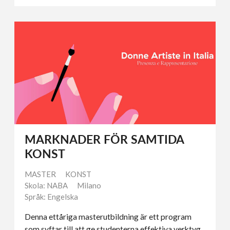
MARKNADER FÖR SAMTIDA
KONST
MASTER
KONST
Skola: NABA
Milano
Språk: Engelska
Denna ettåriga masterutbildning är ett program
som syftar till att ge studenterna effektiva verktyg