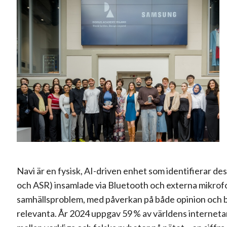
Navi är en fysisk, AI-driven enhet som identifierar d
och ASR) insamlade via Bluetooth och externa mikrofone
samhällsproblem, med påverkan på både opinion och bes
relevanta. År 2024 uppgav 59 % av världens internetan