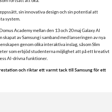
 som fortsatt att öka.
ppssätt, sin innovativa design och sin potential att
nta system.
e Domus Academy mellan den 13 och 20 maj Galaxy AI
m skapat av Samsung i samband med lanseringen av nya
nskapen genom olika interaktiva inslag, såsom Slim
ter som erbjöd studenterna möjlighet att på ett kreativt
ess AI-drivna funktioner.
estation och riktar ett varmt tack till Samsung för ett