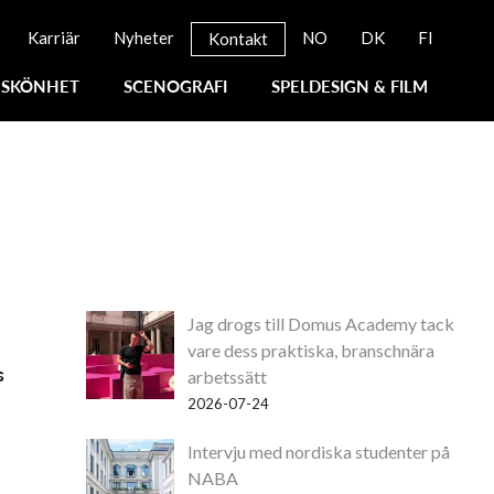
Karriär
Nyheter
NO
DK
FI
Kontakt
SKÖNHET
SCENOGRAFI
SPELDESIGN & FILM
Jag drogs till Domus Academy tack
vare dess praktiska, branschnära
s
arbetssätt
2026-07-24
Intervju med nordiska studenter på
NABA