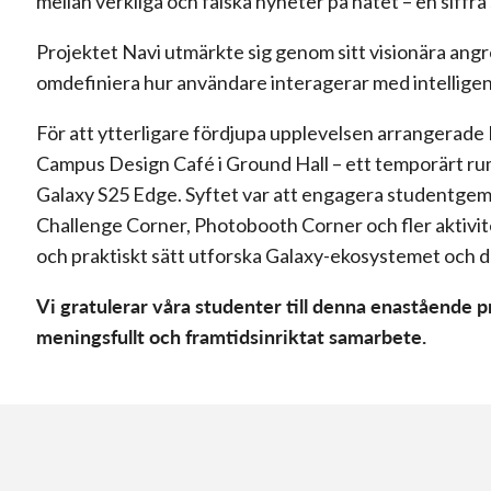
mellan verkliga och falska nyheter på nätet – en siffra
Projektet Navi utmärkte sig genom sitt visionära angre
omdefiniera hur användare interagerar med intellige
För att ytterligare fördjupa upplevelsen arrangerad
Campus Design Café i Ground Hall – ett temporärt ru
Galaxy S25 Edge. Syftet var att engagera studentgeme
Challenge Corner, Photobooth Corner och fler aktivite
och praktiskt sätt utforska Galaxy-ekosystemet och d
Vi gratulerar våra studenter till denna enastående pr
meningsfullt och framtidsinriktat samarbete.