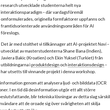
research utvecklade studenterna helt nya
interaktionsparadigm – där vardagsföremål
omformulerades, originella formfaktorer uppfanns och
framtidsorienterade användningsområden för AI
föreslogs.
Det är med stolthet vi tillkännager att AI-projektet
Navi
–
utvecklat av masterstudenterna Shane Bana (Indien),
Javiera Bakic (Kroatien) och Ekin Yuksel (Turkiet) från
utbildningarna i
produktdesign
och
interaktionsdesign
–
har utsetts till vinnande projekt i denna workshop.
esinformation genom att analysera ljud- och bilddata (OCR
r. I en tid då desinformation utgör ett allt större
lutsfattande, blir tekniska lösningar av detta slag särskil
vändare att de oroade sig över svårigheten att skilja