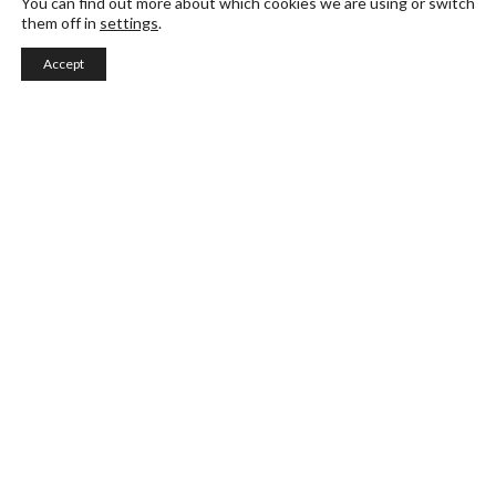
You can find out more about which cookies we are using or switch
them off in
settings
.
Accept
Fashion Business & Buying
Specialisera dig inom inköp och bestäm vad som
kommer till butiken nästa säsong. Professionella
modeinköpare vet hur man väljer en balanserad
mix av produkter och varumärken för att möta
företagets försäljningsmål och marknadens behov.
Detta treåriga heltidsprogram utbildar affärsproffs
med grundläggande inköpskompetens inom
mode- och lyxmarknaden.