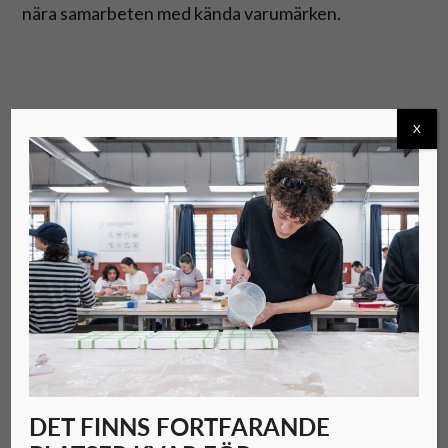
nära samarbeten med kända varumärken.
X
Jag drogs till Domus Academy tack vare
dess praktiska, branschnära arbetssätt
2026-07-24
Intervju med nordiska studenter på NABA
2026-06-09
Från studentskiss till röda mattan:
Mathilda Hagenius på Elle Galan i Norge
2026-06-04
DET FINNS FORTFARANDE
Dubbel italiensk triumf: NABA och Istituto