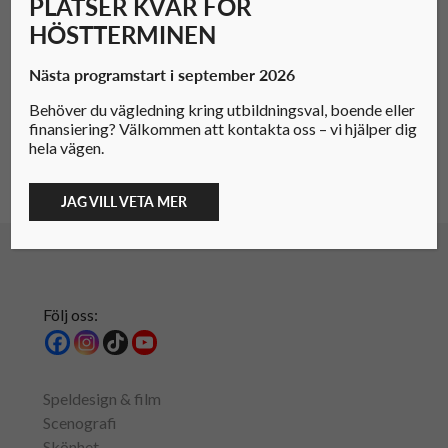
PLATSER KVAR FÖR
Marangoni bland världens 50 bästa skolor
HÖSTTERMINEN
inom konst och design
2026-05-15
Nästa programstart i september 2026
Svenska studenten Gustav Craft vinner
Behöver du vägledning kring utbildningsval, boende eller
prestigefyllt designpris i Milano
finansiering? Välkommen att kontakta oss – vi hjälper dig
hela vägen.
2026-04-20
JAG VILL VETA MER
Följ oss:
Speldesign & film
Scenografi
Skönhet