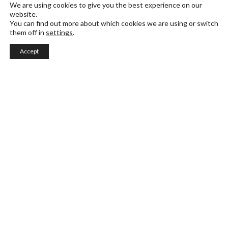
We are using cookies to give you the best experience on our
website.
You can find out more about which cookies we are using or switch
them off in
settings
.
Accept
Design Innovation for Emerging
Technologies
Området design och innovation utforskar
skärningspunkten mellan kreativitet, teknik och
design över discipliner och sammanför
produktdesign, inredningsutrymmen och
kommunikationsstrategier.