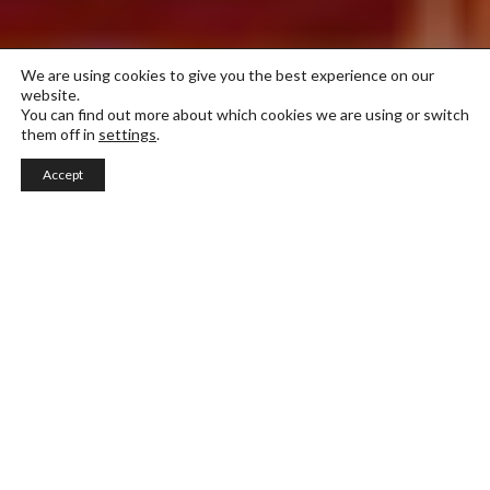
We are using cookies to give you the best experience on our
website.
You can find out more about which cookies we are using or switch
them off in
settings
.
Accept
Visual Brand Design
Masterprogrammet i Visual Brand Design är
workshopbaserat med stöd av seminarier,
föreläsningar, handledning och fältarbete.
Yrkesverksamma inom branschen,
programledaren och projektledare vägleder