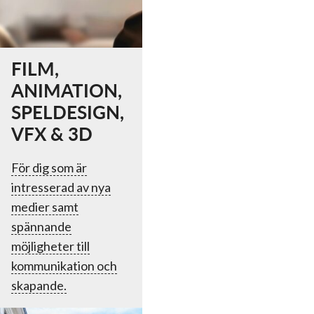
FILM,
ANIMATION,
SPELDESIGN,
VFX & 3D
För dig som är
intresserad av nya
medier samt
spännande
möjligheter till
kommunikation och
skapande.