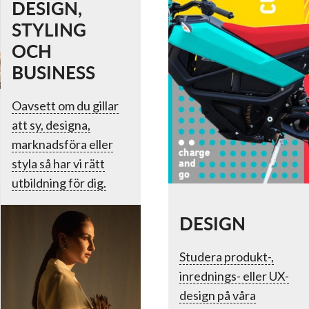
DESIGN,
STYLING
OCH
BUSINESS
Oavsett om du gillar
att sy, designa,
marknadsföra eller
styla så har vi rätt
utbildning för dig.
DESIGN
Studera produkt-,
inrednings- eller UX-
design på våra