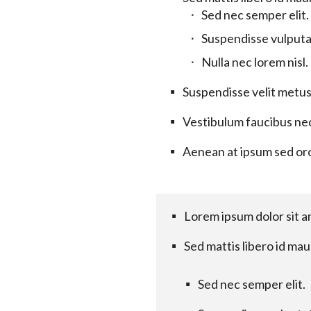
Sed nec semper elit.
Suspendisse vulputat
Nulla nec lorem nisl.
Suspendisse velit metus,
Vestibulum faucibus neq
Aenean at ipsum sed orc
Lorem ipsum dolor sit am
Sed mattis libero id maur
Sed nec semper elit.