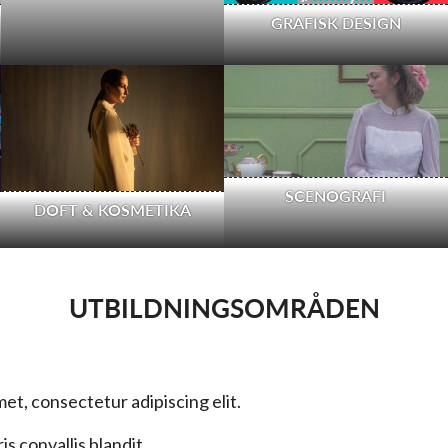
GRAFISK DESIGN
SCENOGRAFI
DOFT & KOSMETIKA
UTBILDNINGSOMRÅDEN
et, consectetur adipiscing elit.
is convallis blandit.