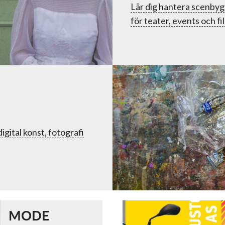
Lär dig hantera scenbyg
för teater, events och fi
digital konst, fotografi
MODE