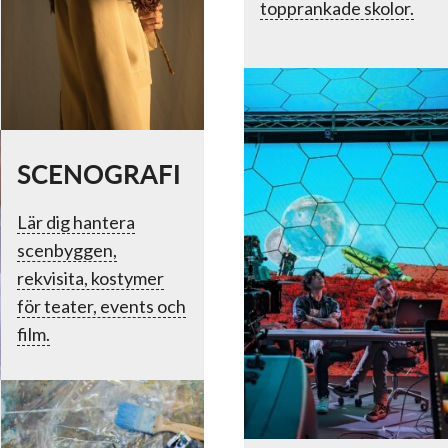
topprankade skolor.
SCENOGRAFI
Lär dig hantera
scenbyggen,
rekvisita, kostymer
för teater, events och
film.