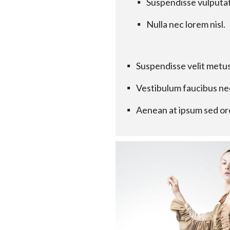
Suspendisse vulputate
Nulla nec lorem nisl.
Suspendisse velit metus
Vestibulum faucibus ne
Aenean at ipsum sed or