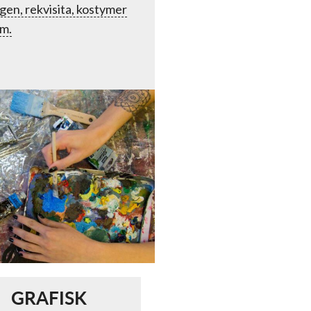
gen, rekvisita, kostymer
lm.
GRAFISK