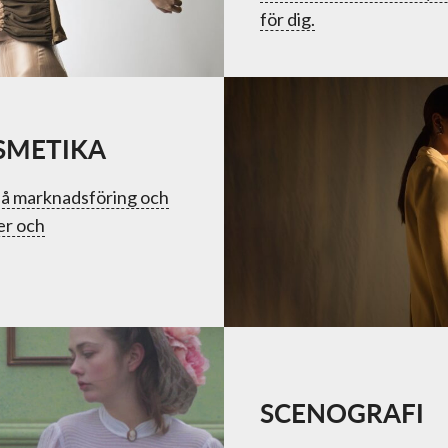
för dig.
SMETIKA
 på marknadsföring och
er och
SCENOGRAFI