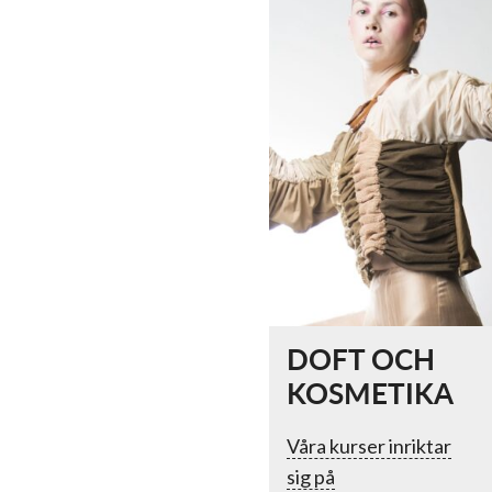
DOFT OCH
KOSMETIKA
Våra kurser inriktar
sig på