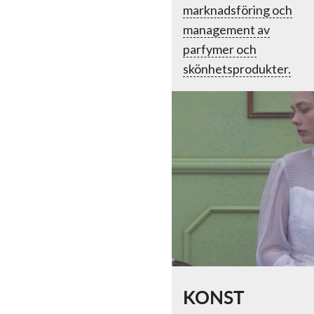
marknadsföring och
management av
parfymer och
skönhetsprodukter.
KONST