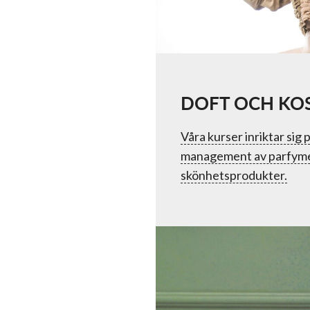
DOFT OCH KO
Våra kurser inriktar sig
management av parfym
skönhetsprodukter.