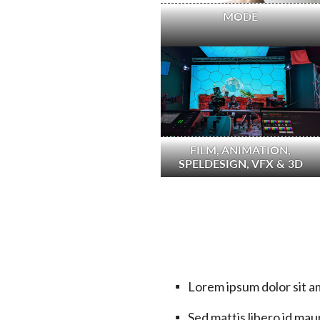
MODE
FILM, ANIMATION,
SPELDESIGN, VFX & 3D
Lorem ipsum dolor sit am
Sed mattis libero id maur