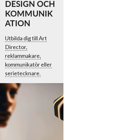
DESIGN OCH
KOMMUNIK
ATION
Utbilda dig till Art
Director,
reklammakare,
kommunikatör eller
serietecknare.